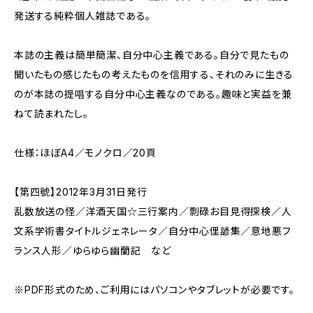
発送する純粋個人雑誌である。
本誌の主義は簡単簡潔、自分中心主義である。自分で見たもの
聞いたもの感じたもの考えたものを信用する、それのみに生きる
のが本誌の提唱する自分中心主義なのである。趣味と実益を兼
ねて読まれたし。
仕様：ほぼA4／モノクロ／20頁
【第四號】2012年3月31日発行
乱数放送の怪／洋酒天国☆三行案内／剽碌お目見得探検／人
文系学術書タイトルジェネレータ／自分中心俚諺集／意地悪フ
ランス人形／ゆらゆら幽蘭記 など
※PDF形式のため、ご利用にはパソコンやタブレットが必要です。